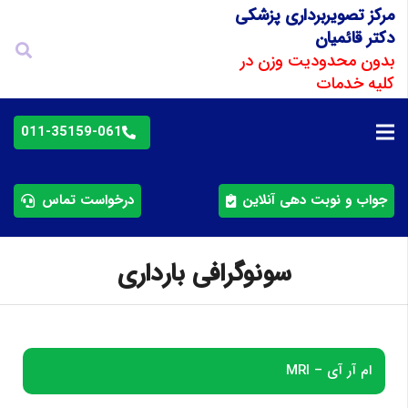
مرکز تصویربرداری پزشکی
دکتر قائمیان
بدون محدودیت وزن در
کلیه خدمات
011-35159-064
جواب و نوبت دهی آنلاین
درخواست تماس
سونوگرافی بارداری
ام آر آی – MRI