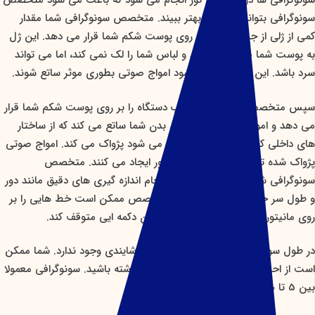
سونوگرافی ها در اتاقی کم نور انجام می شود که باعث می شود متخصص
سونوگرافی بتواند تصویر را بهتر ببیند. متخصص سونوگرافی شما مقدار
کمی از ژلی از جنس آب را بر روی پوست شکم شما قرار می دهد. این ژل
به پوست شما صدمه نمی زند و لباس شما را لک نمی کند، اما می تواند
سرد باشد. این ژل باعث می شود امواج صوتی بطوری موثر ساتع شوند.
سپس متخصص سونوگرافی پروب دستگاه را بر روی پوست شکم شما قرار
می دهد و امواج صوتی را به داخل بدن شما ساتع می کند که از ساختار
های داخلی که شامل جنین شما نیز می شود پژواک می کند. امواج صوتی
پژواک شده تصاویری را بر روی مانیتور ایجاد می کنند. متخصص
سونوگرافی شما از این تصاویر برای انجام اندازه گیری های دقیق مانند دور
و طول سر جنین استفاده می کند. متخصص ممکن است خط هایی را بر
روی مانیتور بکشد یا تصویر با کلیک کردن دکمه ایی متوقف کند.
در طول سونوگرافی بارداری هیچ گونه ناخوشایندی وجود ندارد. شما ممکن
است از احساس ادرار ناخوشایندی ملایمی داشته باشید. سونوگرافی معمولا
بین 5 تا 10 دقیقه طول می کشد.