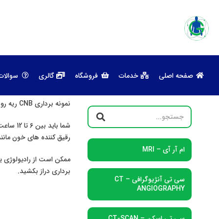
صفحه اصلی
خدمات
فروشگاه
گالری
سوالات
سی تی آنژیوگرافی 1152
نمونه برداری CNB ریه روشی برای برداشتن تکه ایی از بافت ریه برای ارزیابی است. این نمونه برداری معمولا بین 30 تا 60 دقیقه طول میکشد.
شما بای
رقیق کننده های خون مانند:
ام آر آی – MRI
ممکن است از رادیولوژی ی
برداری دراز بکشید.
سی تی آنژیوگرافی – CT
ANGIOGRAPHY
سی تی اسکن – CT-SCAN