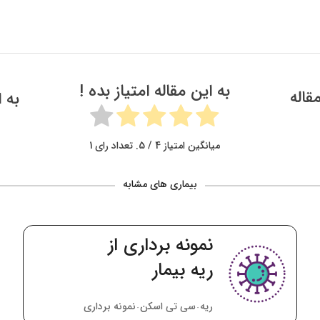
به این مقاله امتیاز بده !
قاله
به 
میانگین امتیاز
4
/ 5. تعداد رای
1
بیماری های مشابه
نمونه برداری
توده مهره
توراسیک بیمار