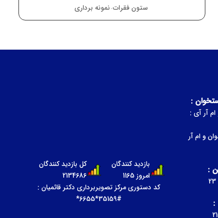
سی تی اسکن
نمونه برداری
•
ستخوان :
ام آر آی :
ان و ام آر
بازدید کنندگان
کل بازدید کنندگان
 :
امروز 1165
2134686
کد دستوری مرکز تصویربرداری دکتر قائمیان :
#35159*6655*
: