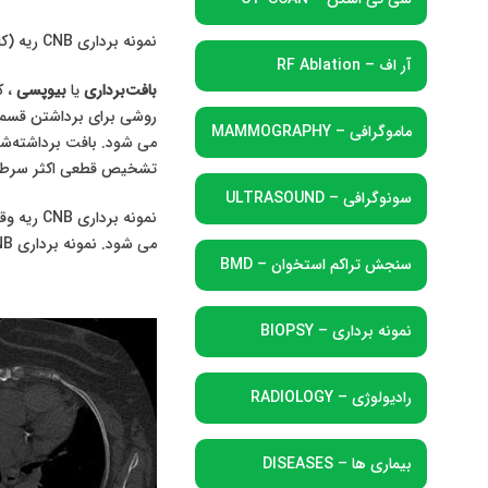
نمونه برداری CNB ریه (کاور یا پوششی) نوعی از نمونه برداری ریه است که در آن سوزنی توخالی که به یک دستگاه برای برداشتن تکه های بافتی متصل است، استفاده می شود.
آر اف – RF Ablation
بافت‌برداری
یا
بیوپسی
، ک
روشی برای برداشتن قسمتی 
ماموگرافی – MAMMOGRAPHY
می شود. بافت برداشته‌شد
تشخیص قطعی اکثر سرطان‌
سونوگرافی – ULTRASOUND
نمونه بر
می شود. نمونه برداری CNB ریه معمولا بعد از اینکه ناهنجاری هایی در رادیولوژی یا سی تی اسکن ریه مشاهده می شود تجویز می شود.
سنجش تراکم استخوان – BMD
نمونه برداری – BIOPSY
رادیولوژی – RADIOLOGY
بیماری ها – DISEASES